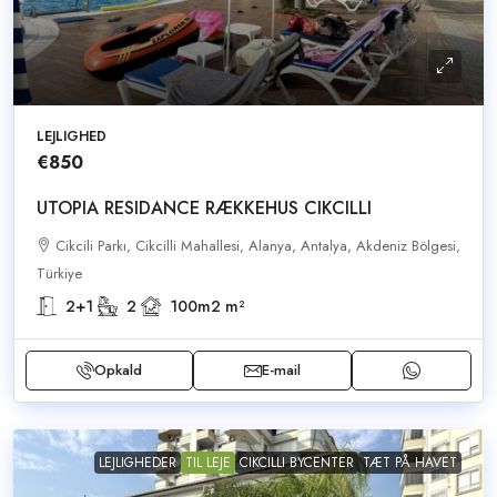
LEJLIGHED
€850
UTOPIA RESIDANCE RÆKKEHUS CIKCILLI
Cikcili Parkı, Cikcilli Mahallesi, Alanya, Antalya, Akdeniz Bölgesi,
Türkiye
2+1
2
100m2
m²
Opkald
E-mail
LEJLIGHEDER
TIL LEJE
CIKCILLI BYCENTER
TÆT PÅ HAVET