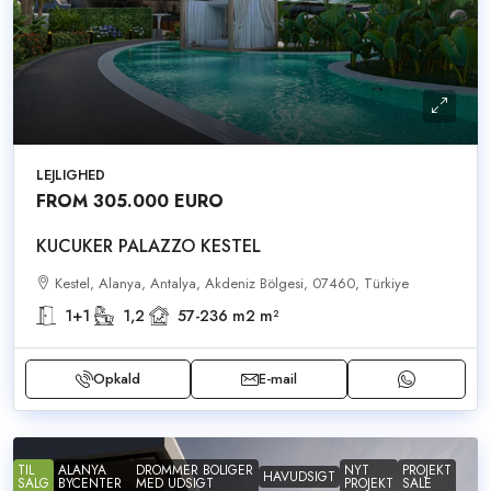
LEJLIGHED
FROM 305.000 EURO
KUCUKER PALAZZO KESTEL
Kestel, Alanya, Antalya, Akdeniz Bölgesi, 07460, Türkiye
1+1
1,2
57-236 m2
m²
Opkald
E-mail
TIL
ALANYA
DROMMER BOLIGER
NYT
PROJEKT
HAVUDSIGT
SALG
BYCENTER
MED UDSIGT
PROJEKT
SALE