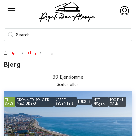
Hjem
Udsigt
Bjerg
Bjerg
30 Ejendomme
Sorter efter:
TIL
DROMMER BOLIGER
KESTEL
NYT
PROJEKT
LUKSUS
SALG
MED UDSIGT
BYCENTER
PROJEKT
SALE