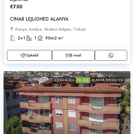
€750
CINAR LEJLIGHED ALANYA
Alanya, Antalya, Akdeniz Bölgesi, Türkiye
2+1
1
90m2
m²
Opkald
E-mail
LEJLIGHEDER
TIL LEJE
ALANYA BYCENTER