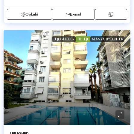
Opkald
E-mail
LEJLIGHEDER
TIL LEJE
ALANYA BYCENTER
LEJLIGHED