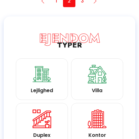
1
2
3
EJENDOM
TYPER
Lejlighed
Villa
Duplex
Kontor