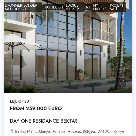
DROMMER BOLIGER
LUKSUS
NYT
PROJEKT
HAVUDSIGT
NY
MED UDSIGT
VILLAER
PROJEKT
SALE
LEJLIGHED
FROM 259.000 EURO
DAY ONE RESIDANCE BEKTAS
Bektaş Mah., Alanya, Antalya, Akdeniz Bölgesi, 07400, Türkiye