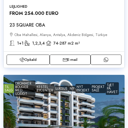
LEJLIGHED
FROM 254.000 EURO
23 SQUARE OBA
Oba Mahallesi, Alanya, Antalya, Akdeniz Bölgesi, Türkiye
1+1
1,2,3,4
74-287 m2
m²
Opkald
E-mail
DROMMER
TÆT
TIL
BOLIGER
KESTEL
NYT
PROJEKT
LUKSUS
NY
PÅ
SALG
MED
BYCENTER
PROJEKT
SALE
HAVET
UDSIGT