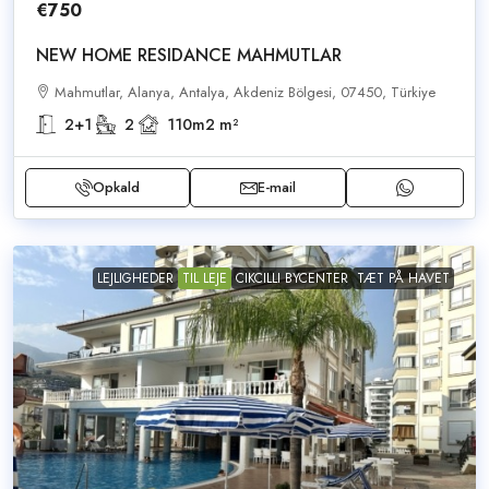
€750
NEW HOME RESIDANCE MAHMUTLAR
Mahmutlar, Alanya, Antalya, Akdeniz Bölgesi, 07450, Türkiye
2+1
2
110m2
m²
Opkald
E-mail
LEJLIGHEDER
TIL LEJE
CIKCILLI BYCENTER
TÆT PÅ HAVET