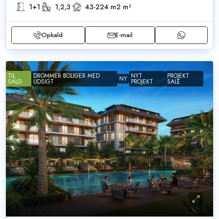
1+1
1,2,3
43-224 m2
m²
Opkald
E-mail
TIL
DROMMER BOLIGER MED
NYT
PROJEKT
NY
SALG
UDSIGT
PROJEKT
SALE