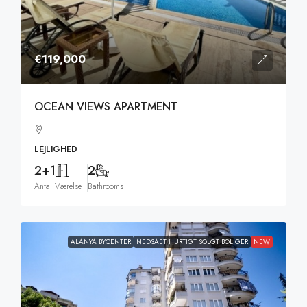
€119,000
OCEAN VIEWS APARTMENT
LEJLIGHED
2+1
2
Antal Værelse
Bathrooms
ALANYA BYCENTER
NEDSAET HURTIGT SOLGT BOLIGER
NEW