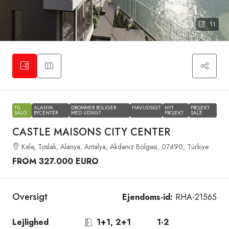
11
TIL
ALANYA
DROMMER BOLIGER
HAVUDSIGT
NYT
PROJEKT
SALG
BYCENTER
MED UDSIGT
PROJEKT
SALE
CASTLE MAISONS CITY CENTER
Kale, Toslak, Alanya, Antalya, Akdeniz Bölgesi, 07490, Türkiye
FROM 327.000 EURO
Oversigt
Ejendoms-id:
RHA-21565
Lejlighed
1+1, 2+1
1-2