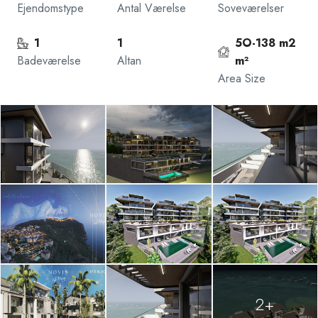
Ejendomstype
Antal Værelse
Soveværelser
1
1
5O-138 m2
Badeværelse
Altan
m²
Area Size
2+