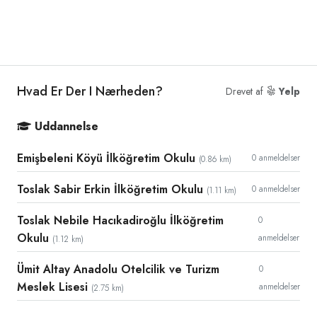
Hvad Er Der I Nærheden?
Drevet af
Yelp
Uddannelse
Emişbeleni Köyü İlköğretim Okulu
0 anmeldelser
(0.86 km)
Toslak Sabir Erkin İlköğretim Okulu
0 anmeldelser
(1.11 km)
Toslak Nebile Hacıkadiroğlu İlköğretim
0
Okulu
anmeldelser
(1.12 km)
Ümit Altay Anadolu Otelcilik ve Turizm
0
Meslek Lisesi
anmeldelser
(2.75 km)