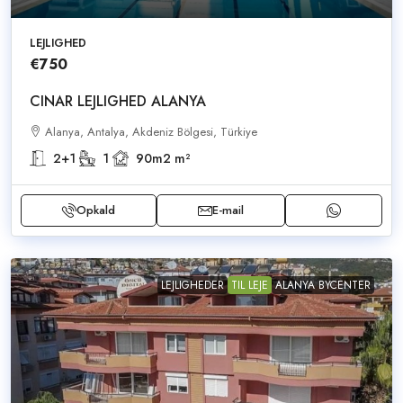
LEJLIGHED
€750
CINAR LEJLIGHED ALANYA
Alanya, Antalya, Akdeniz Bölgesi, Türkiye
2+1
1
90m2
m²
Opkald
E-mail
LEJLIGHEDER
TIL LEJE
ALANYA BYCENTER