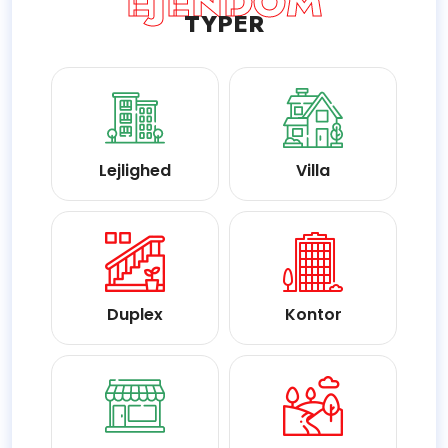
EJENDOM
TYPER
Lejlighed
Villa
Duplex
Kontor