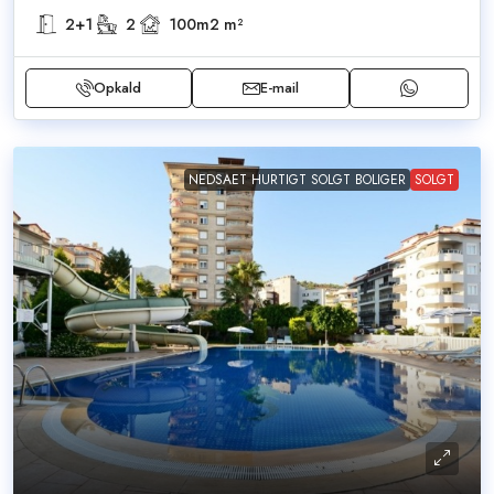
2+1
2
100m2
m²
Opkald
E-mail
NEDSAET HURTIGT SOLGT BOLIGER
SOLGT