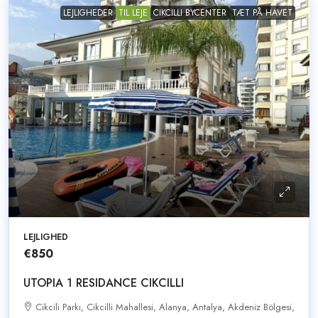
LEJLIGHEDER
TIL LEJE
CIKCILLI BYCENTER
TÆT PÅ HAVET
LEJLIGHED
€850
UTOPIA 1 RESIDANCE CIKCILLI
Cikcili Parkı, Cikcilli Mahallesi, Alanya, Antalya, Akdeniz Bölgesi,