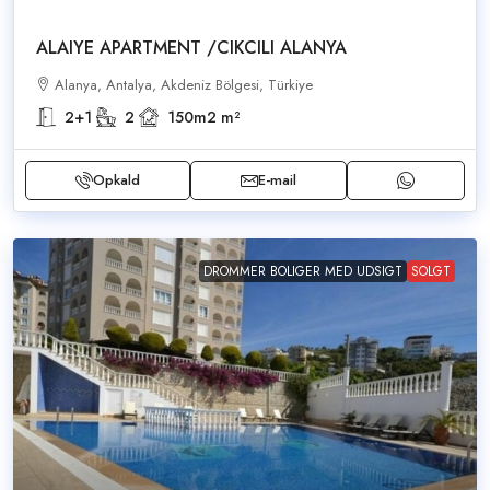
ALAIYE APARTMENT /CIKCILI ALANYA
Alanya, Antalya, Akdeniz Bölgesi, Türkiye
2+1
2
150m2
m²
Opkald
E-mail
DROMMER BOLIGER MED UDSIGT
SOLGT