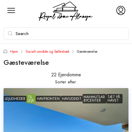
Hjem
Socialt område og fællestræk
Gæsteværelse
Gæsteværelse
22 Ejendomme
Sorter efter:
TIL
MAHMUTLAR
TÆT PÅ
LEJLIGHEDER
HAVFRONTEN
HAVUDSIGT
LEJE
BYCENTER
HAVET