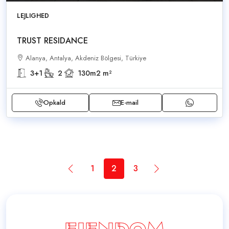
LEJLIGHED
TRUST RESIDANCE
Alanya, Antalya, Akdeniz Bölgesi, Türkiye
3+1
2
130m2
m²
Opkald
E-mail
1
2
3