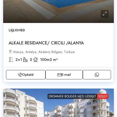
LEJLIGHED
ALKALE RESIDANCE/ CIKCILI /ALANYA
Alanya, Antalya, Akdeniz Bölgesi, Türkiye
2+1
2
100m2
m²
Opkald
E-mail
DROMMER BOLIGER MED UDSIGT
SOLGT