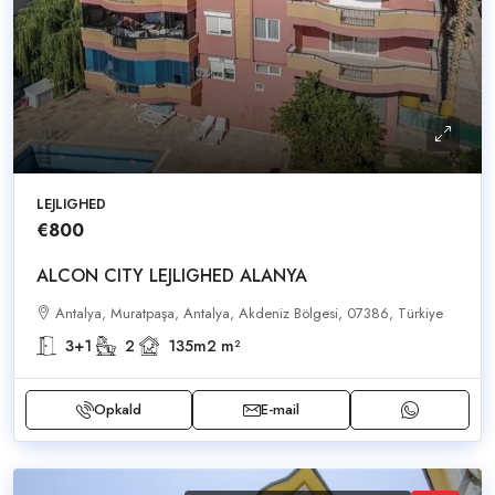
LEJLIGHED
€800
ALCON CITY LEJLIGHED ALANYA
Antalya, Muratpaşa, Antalya, Akdeniz Bölgesi, 07386, Türkiye
3+1
2
135m2
m²
Opkald
E-mail