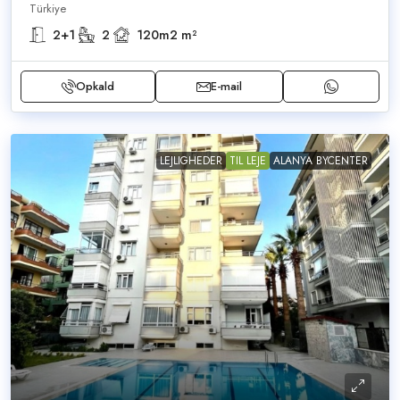
Türkiye
2+1
2
120m2
m²
Opkald
E-mail
LEJLIGHEDER
TIL LEJE
ALANYA BYCENTER