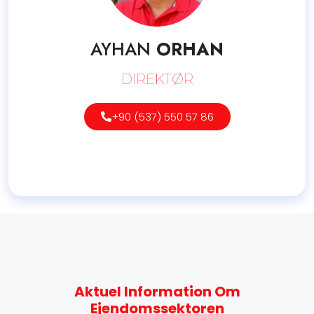
AYHAN
ORHAN
DIREKTØR
+90 (537) 550 57 86
Aktuel Information Om
Ejendomssektoren