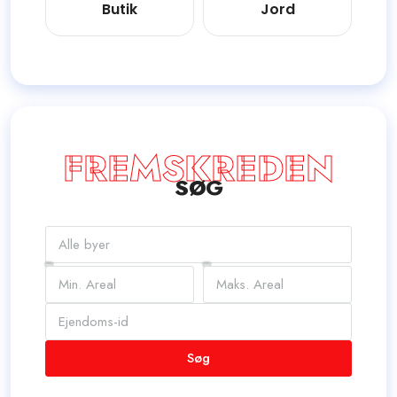
Butik
Jord
FREMSKREDEN
SØG
Søg